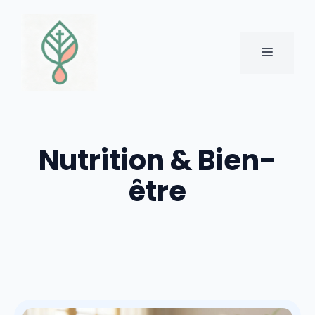
Aller
au
contenu
MENU
Nutrition & Bien-
être