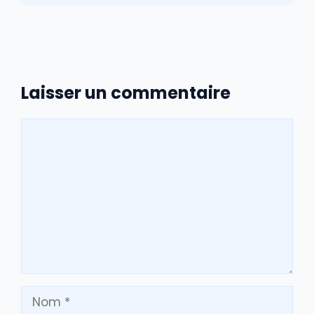
Laisser un commentaire
Commentaire
Nom