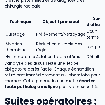
C’est le juste milieu entre diagnostic et
chirurgie radicale.
Durée
Technique
Objectif principal
d’efficac
Court
Curetage
Prélèvement/Nettoyage
terme
Ablation
Réduction durable des
Long te
thermique
règles
Hystérectomie
Ablation totale utérus
Définitif
L’analyse des tissus reste une étape
obligatoire après l’acte. Chaque échantillon
retiré part immédiatement au laboratoire pour
examen. Cette précaution permet d’
écarter
toute pathologie maligne
pour votre sécurité.
Suites opératoires :