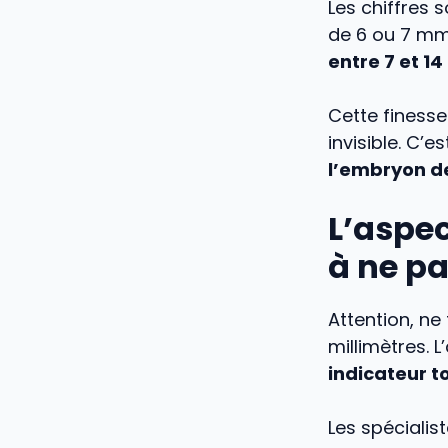
Les chiffres 
de 6 ou 7 mm 
entre 7 et 1
Cette finess
invisible. C’
l’embryon d
L’aspec
à ne pa
Attention, ne
millimètres. 
indicateur t
Les spécialis