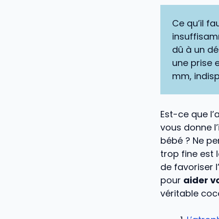
Ce qu’il f
insuffisa
dû à un déf
une prise 
mm, indisp
Est-ce que l
vous donne l
bébé ? Ne pe
trop fine est 
de favoriser 
pour
aider v
véritable coc