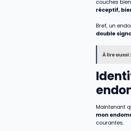
couches bien 
réceptif, bie
Bref, un endo
double signal
À lire aussi :
Identi
endom
Maintenant qu
mon endomètr
courantes.