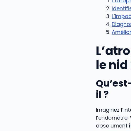
L’atrop
Identif
L’impac
Diagnos
Amélior
L’atr
le nid
Qu’est-
il ?
Imaginez l’in
l’endomètre. 
absolument