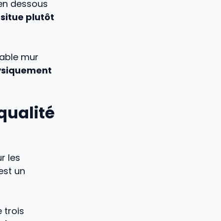
 en dessous
 situe plutôt
table mur
siquement
 qualité
r les
est un
 trois