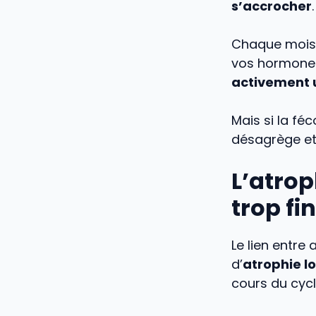
s’accrocher
.
Chaque mois, 
vos hormones.
activement u
Mais si la fé
désagrège et
L’atro
trop fi
Le lien entr
d’
atrophie l
cours du cycl