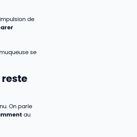
’impulsion de
arer
La muqueuse se
 reste
nu. On parle
isamment
au