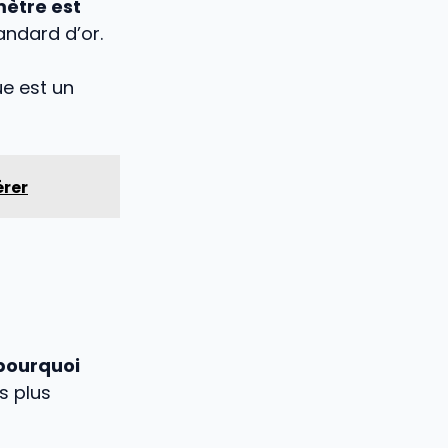
ètre est
tandard d’or.
ue est un
érer
pourquoi
s plus