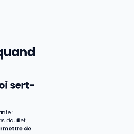
 quand
i sert-
ante :
s douillet,
permettre de