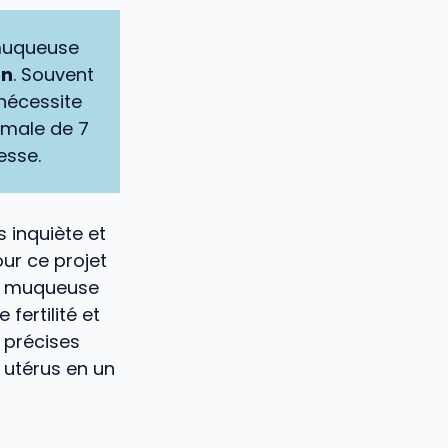
 muqueuse
on
. Souvent
 nécessite
imale de 7
esse.
 inquiète et
ur ce projet
ne muqueuse
fertilité et
s précises
 utérus en un