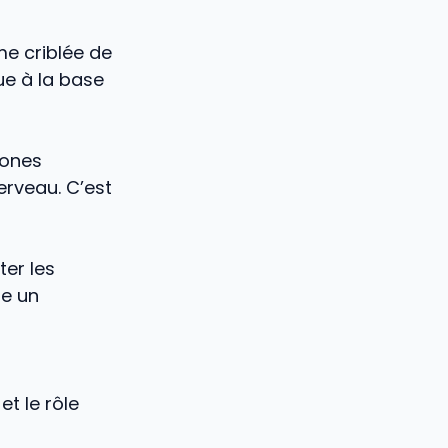
me criblée de
ue à la base
xones
erveau. C’est
ter les
me un
et le rôle