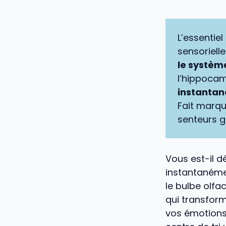
L’essentiel
sensoriell
le systèm
l’hippoca
instantan
Fait marqua
senteurs g
Vous est-il d
instantanéme
le bulbe olfa
qui transfor
vos émotions