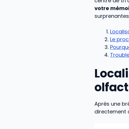
centre de tri 
votre mémo
surprenantes
Localis
Le pro
Pourquo
Trouble
Local
olfact
Après une brè
directement d