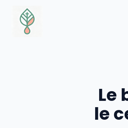
Aller
au
contenu
Le 
le 