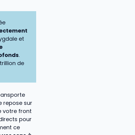
rée
irectement
ygdale et
e
rofonds
.
rillion de
transporte
 repose sur
e votre front
directs pour
mment ce