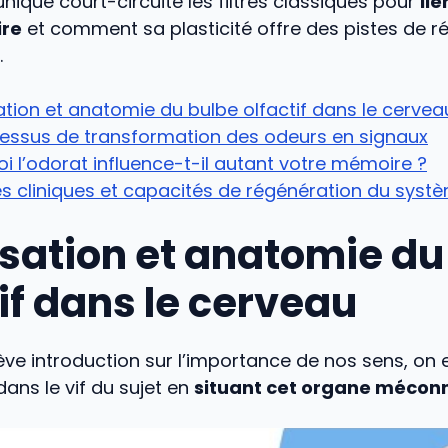
unique court-circuite les filtres classiques pour
lie
ire
et comment sa plasticité offre des pistes de r
.
ation et anatomie du bulbe olfactif dans le cervea
cessus de transformation des odeurs en signaux
i l’odorat influence-t-il autant votre mémoire ?
s cliniques et capacités de régénération du syst
isation et anatomie du
if dans le cerveau
ve introduction sur l’importance de nos sens, on 
ans le vif du sujet en
situant cet organe méconn