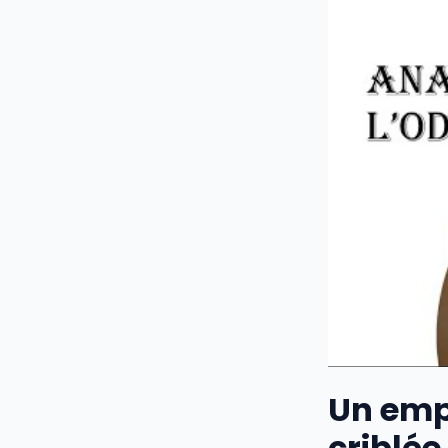
Un emp
criblée