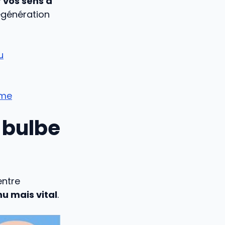
r vos sens à
égénération
u
ème
 bulbe
entre
u mais vital
.