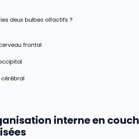
 les deux bulbes olfactifs ?
cerveau frontal
occipital
 cérébral
ganisation interne en couc
isées