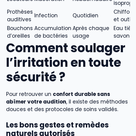
isopropy
Prothèses
Chiffon 
Infection
Quotidien
auditives
et outils
Bouchons
Accumulation
Après chaque
Eau tièd
d’oreilles
de bactéries
usage
savonn
Comment soulager
l’irritation en toute
sécurité ?
Pour retrouver un
confort durable sans
abîmer votre audition
, il existe des méthodes
douces et des protocoles de soins validés.
Les bons gestes et remèdes
naturels autorisés