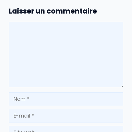
Laisser un commentaire
Commentaire
Nom
E-
mail
Site