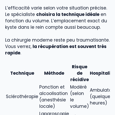
L’efficacité varie selon votre situation précise.
Le spécialiste
choisira la technique idéale
en
fonction du volume. L’emplacement exact du
kyste dans le rein compte aussi beaucoup.
La chirurgie moderne reste peu traumatisante.
Vous verrez,
la récupération est souvent très
rapide
.
Risque
Technique
Méthode
de
Hospitalis
récidive
Ponction et
Modéré
Ambulatoir
alcoolisation
(selon
Sclérothérapie
(quelques
(anesthésie
le
heures)
locale)
volume)
Laparoscopie