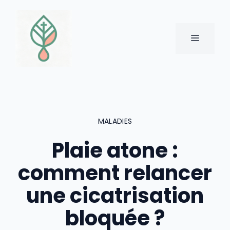
Aller
au
contenu
MENU
MALADIES
Plaie atone :
comment relancer
une cicatrisation
bloquée ?