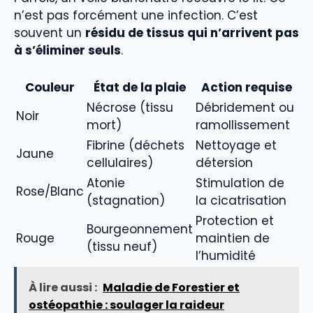
n’est pas forcément une infection. C’est
souvent un
résidu de tissus qui n’arrivent pas
à s’éliminer seuls
.
Couleur
État de la plaie
Action requise
Nécrose (tissu
Débridement ou
Noir
mort)
ramollissement
Fibrine (déchets
Nettoyage et
Jaune
cellulaires)
détersion
Atonie
Stimulation de
Rose/Blanc
(stagnation)
la cicatrisation
Protection et
Bourgeonnement
Rouge
maintien de
(tissu neuf)
l’humidité
À lire aussi :
Maladie de Forestier et
ostéopathie : soulager la raideur