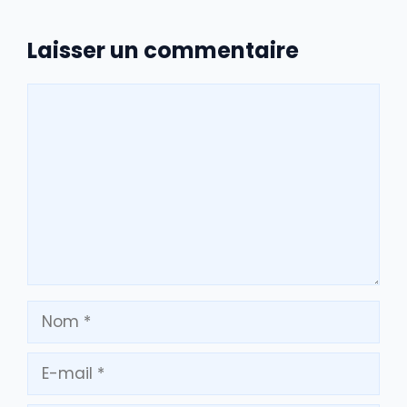
Laisser un commentaire
Commentaire
Nom
E-
mail