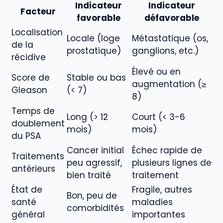
Indicateur
Indicateur
Facteur
favorable
défavorable
Localisation
Locale (loge
Métastatique (os,
de la
prostatique)
ganglions, etc.)
récidive
Élevé ou en
Score de
Stable ou bas
augmentation (≥
Gleason
(< 7)
8)
Temps de
Long (> 12
Court (< 3-6
doublement
mois)
mois)
du PSA
Cancer initial
Échec rapide de
Traitements
peu agressif,
plusieurs lignes de
antérieurs
bien traité
traitement
État de
Fragile, autres
Bon, peu de
santé
maladies
comorbidités
général
importantes