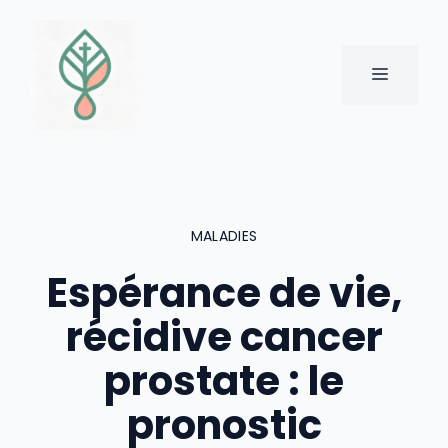
Aller
au
contenu
MENU
MALADIES
Espérance de vie,
récidive cancer
prostate : le
pronostic