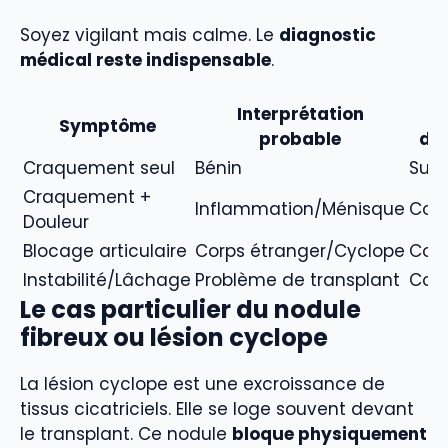
Soyez vigilant mais calme. Le
diagnostic
médical reste indispensable
.
Interprétation
N
Symptôme
probable
d’
Craquement seul
Bénin
Surv
Craquement +
Inflammation/Ménisque
Cons
Douleur
Blocage articulaire
Corps étranger/Cyclope
Cons
Instabilité/Lâchage
Problème de transplant
Cons
Le cas particulier du nodule
fibreux ou lésion cyclope
La lésion cyclope est une excroissance de
tissus cicatriciels. Elle se loge souvent devant
le transplant. Ce nodule
bloque physiquement