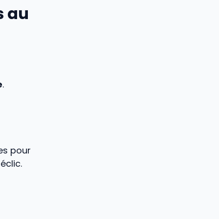
s au
e
.
es pour
éclic.