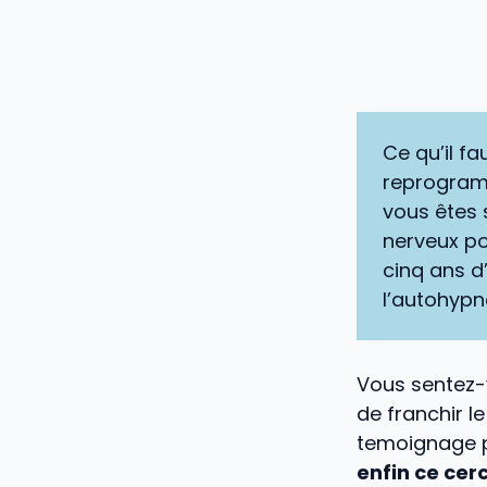
Ce qu’il fau
reprogramm
vous êtes 
nerveux p
cinq ans d
l’autohypn
Vous sentez-v
de franchir l
temoignage p
enfin ce cerc