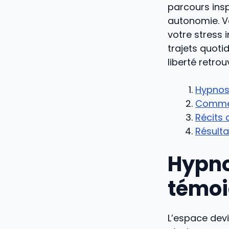
parcours insp
autonomie. Vo
votre stress 
trajets quot
liberté retrou
Hypnose
Commen
Récits 
Résulta
Hypno
témoig
L’espace dev