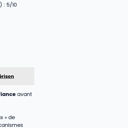
) :
5
/10
érison
fiance
avant
x » de
écanismes