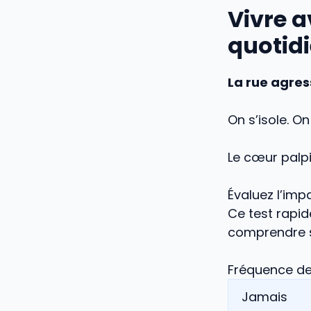
Vivre a
quotid
La rue agres
On s’isole. On
Le cœur palpi
Évaluez l’imp
Ce test rapi
comprendre si
Fréquence de 