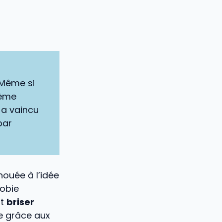
 Même si
tème
 a vaincu
par
ouée à l’idée
hobie
nt
briser
e grâce aux