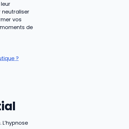
 leur
 neutraliser
ormer vos
es moments de
tique ?
ial
. L’hypnose