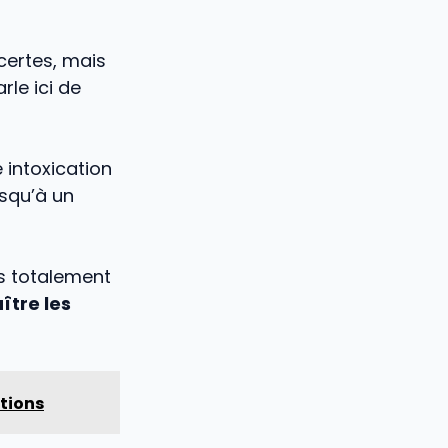
certes, mais
arle ici de
intoxication
squ’à un
s totalement
ître les
utions