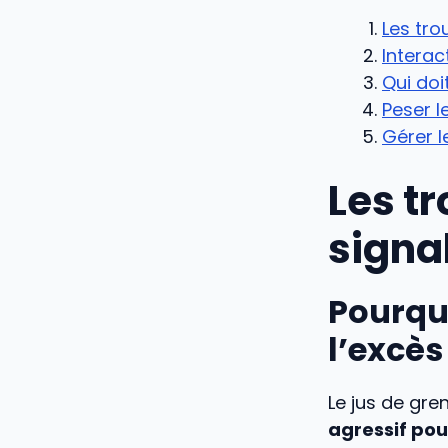
Les tro
Intera
Qui doi
Peser l
Gérer l
Les tr
signa
Pourqu
l’excè
Le jus de gre
agressif po