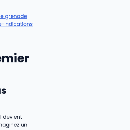
de grenade
e-indications
remier
as
l devient
Imaginez un