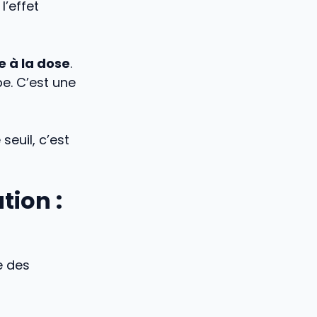
l’effet
e à la dose
.
e. C’est une
seuil, c’est
tion :
e des