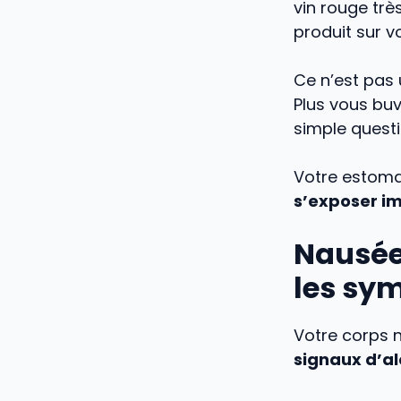
vin rouge trè
produit sur v
Ce n’est pas 
Plus vous buv
simple questi
Votre estomac
s’exposer i
Nausée
les sym
Votre corps ne
signaux d’a