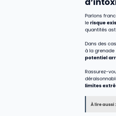
d’intox
Parlons franc
le
risque exi
quantités ast
Dans des cas
à la grenade
potentiel arr
Rassurez-vou
déraisonnable
limites extr
À lire aussi :