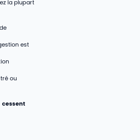
z la plupart
 de
gestion est
tion
ntré ou
t
cessent