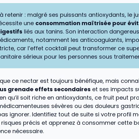
 à retenir : malgré ses puissants antioxydants, le j
écessite une
consommation maîtrisée pour évite
igestifs
liés aux tanins. Son interaction dangereu
médicaments, notamment les anticoagulants, imp
tricte, car l’effet cocktail peut transformer ce su
sanitaire sérieux pour les personnes sous traitemen
que ce nectar est toujours bénéfique, mais conna
jus grenade effets secondaires
et ses impacts s
ien qu’il soit riche en antioxydants, ce fruit peut p
 médicamenteuses sévères ou des douleurs gastriq
as ignorer. Identifiez tout de suite si votre profil 
 risques précis et apprenez à consommer cette b
ence nécessaire.