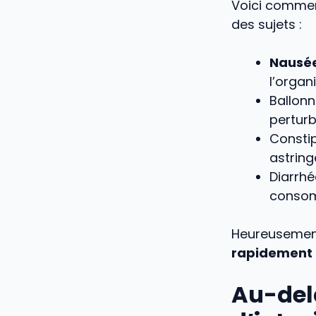
Voici commen
des sujets :
Nausée
l’organ
Ballonn
perturb
Constip
astring
Diarrhé
consom
Heureusement
rapidement d
Au-delà