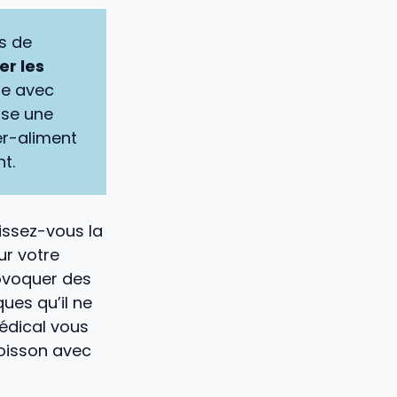
us de
r les
se avec
ose une
per-aliment
t.
issez-vous la
ur votre
rovoquer des
ues qu’il ne
médical vous
oisson avec