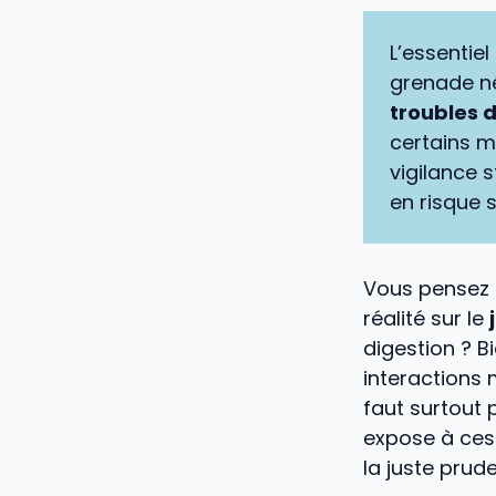
L’essentiel
grenade n
troubles d
certains 
vigilance s
en risque 
Vous pensez 
réalité sur le
digestion ? B
interactions
faut surtout p
expose à ces
la juste prud