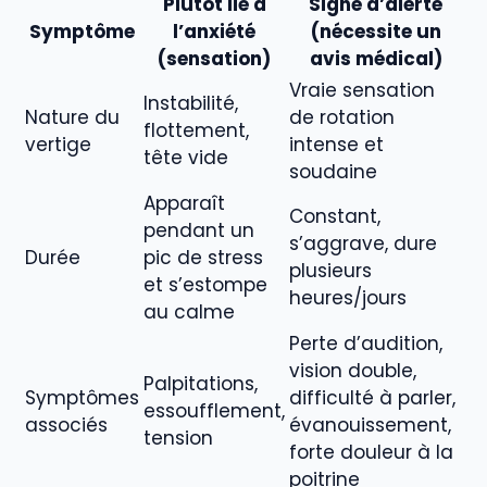
Plutôt lié à
Signe d’alerte
Symptôme
l’anxiété
(nécessite un
(sensation)
avis médical)
Vraie sensation
Instabilité,
Nature du
de rotation
flottement,
vertige
intense et
tête vide
soudaine
Apparaît
Constant,
pendant un
s’aggrave, dure
Durée
pic de stress
plusieurs
et s’estompe
heures/jours
au calme
Perte d’audition,
vision double,
Palpitations,
Symptômes
difficulté à parler,
essoufflement,
associés
évanouissement,
tension
forte douleur à la
poitrine