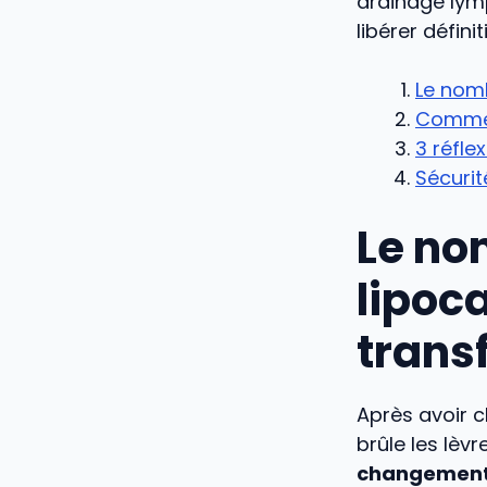
drainage lymp
libérer défin
Le nom
Comment
3 réfle
Sécurit
Le no
lipoc
trans
Après avoir c
brûle les lèv
changemen