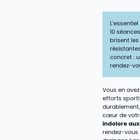
L’essentiel
10 séance
brisent les
résistante
concret : 
rendez-vo
Vous en avez 
efforts sport
durablement, 
cœur de votr
indolore aux
rendez-vous 