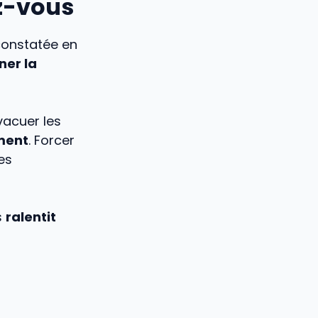
ez-vous
onstatée en
ner la
vacuer les
ment
. Forcer
es
s
ralentit