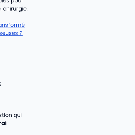
ples pour
 chirurgie.
ransformé
sseuses ?
s
tion qui
rai