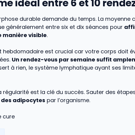
me idéal entre 6 et 10 rend
phose durable demande du temps. La moyenne c
itue généralement entre six et dix séances pour
affi
e manière visible
.
 hebdomadaire est crucial car votre corps doit é
rées.
Un rendez-vous par semaine suffit ample
sert à rien, le système lymphatique ayant ses limit
 régularité est la clé du succès. Sauter des étape
n des adipocytes
par l’organisme.
e cure