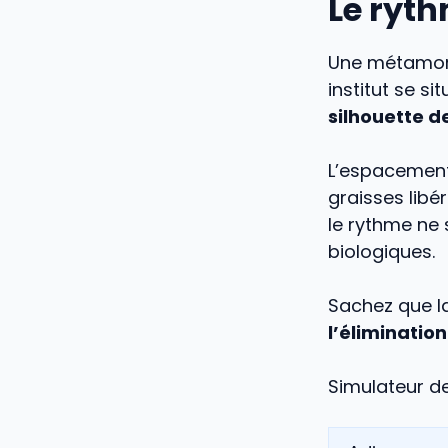
Le ryth
Une métamor
institut se s
silhouette d
L’espacement
graisses libé
le rythme ne 
biologiques.
Sachez que la
l’éliminatio
Simulateur d