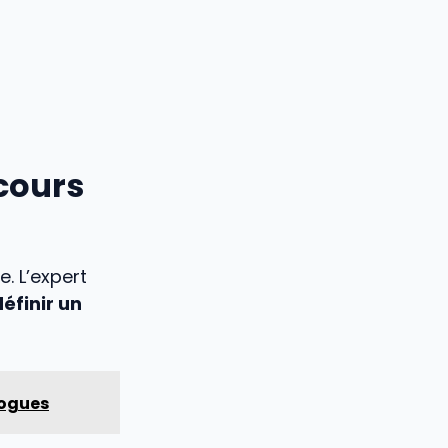
cours
. L’expert
définir un
logues