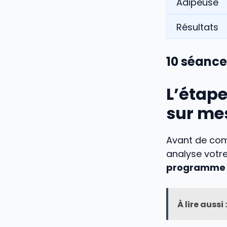
10
séance
L’étap
sur me
Avant de com
analyse votre
programme r
À lire aussi :