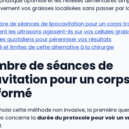
hatique optimisé et les réflexes alimentaires sim
itivement vos graisses localisées sans passer par la
bre de séances de lipocavitation pour un corps t
 les ultrasons agissent-ils sur vos cellules grai
xes quotidiens pour pérenniser vos résultats
é et limites de cette alternative à la chirurgie
mbre de séances de
avitation pour un corp
formé
hoisi cette méthode non invasive, la première ques
res concerne la
durée du protocole pour voir un v
t
.