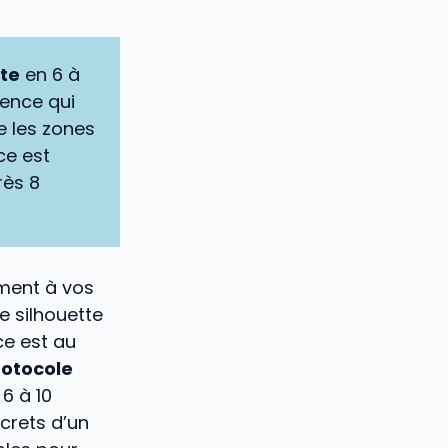
tte
en 6 à
ence qui
le les zones
ce est
rès 8
ément à vos
e silhouette
ce est au
rotocole
6 à 10
crets d’un