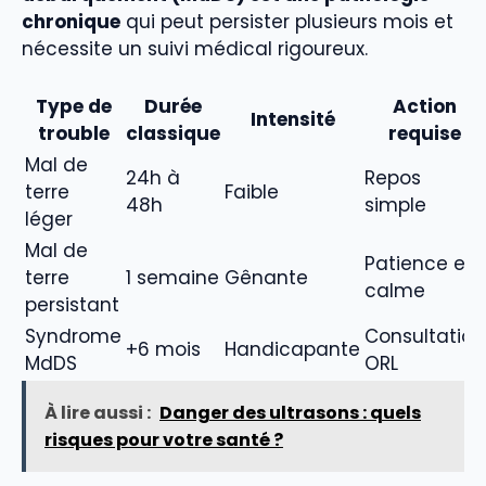
chronique
qui peut persister plusieurs mois et
nécessite un suivi médical rigoureux.
Type de
Durée
Action
Intensité
trouble
classique
requise
Mal de
24h à
Repos
terre
Faible
48h
simple
léger
Mal de
Patience et
terre
1 semaine
Gênante
calme
persistant
Syndrome
Consultation
+6 mois
Handicapante
MdDS
ORL
À lire aussi :
Danger des ultrasons : quels
risques pour votre santé ?