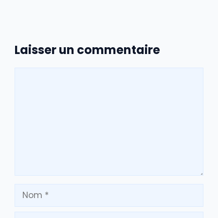
Laisser un commentaire
Commentaire
Nom
E-