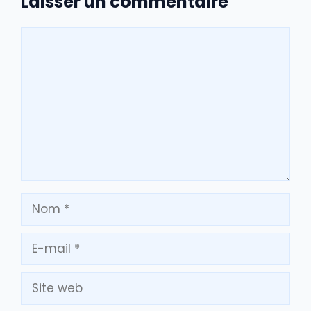
Laisser un commentaire
Commentaire
Nom
E-
mail
Site
web