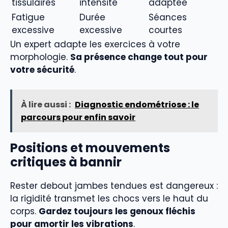
tissulaires
intensité
adaptée
Fatigue
Durée
Séances
excessive
excessive
courtes
Un expert adapte les exercices à votre
morphologie.
Sa présence change tout pour
votre sécurité
.
À lire aussi :
Diagnostic endométriose : le
parcours pour enfin savoir
Positions et mouvements
critiques à bannir
Rester debout jambes tendues est dangereux :
la rigidité transmet les chocs vers le haut du
corps.
Gardez toujours les genoux fléchis
pour amortir les vibrations
.