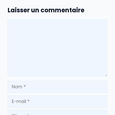
Laisser un commentaire
Commentaire
Nom
E-
mail
Site