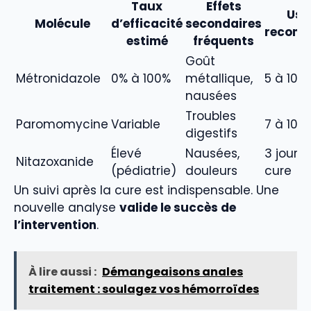
Taux
Effets
Usa
Molécule
d’efficacité
secondaires
recom
estimé
fréquents
Goût
Métronidazole
0% à 100%
métallique,
5 à 10 j
nausées
Troubles
Paromomycine
Variable
7 à 10 j
digestifs
Élevé
Nausées,
3 jours
Nitazoxanide
(pédiatrie)
douleurs
cure
Un suivi après la cure est indispensable. Une
nouvelle analyse
valide le succès de
l’intervention
.
À lire aussi :
Démangeaisons anales
traitement : soulagez vos hémorroïdes