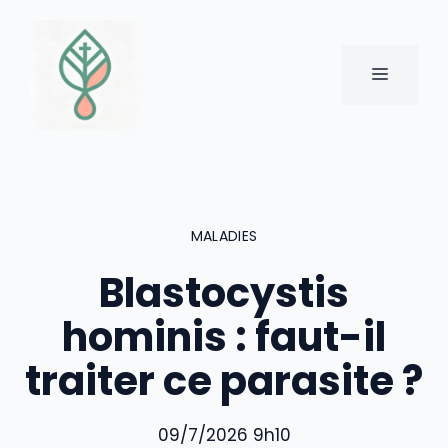
Aller
au
contenu
MENU
MALADIES
Blastocystis
hominis : faut-il
traiter ce parasite ?
09/7/2026 9h10