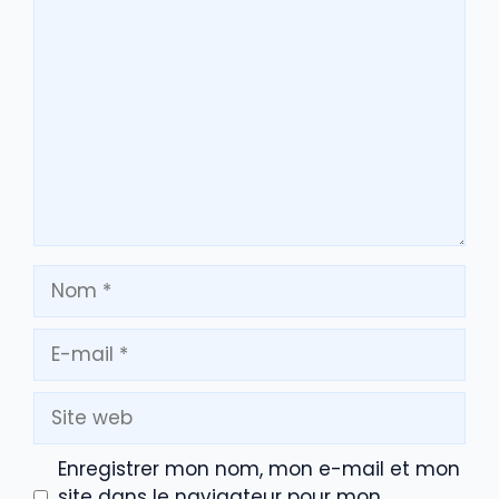
Commentaire
Nom
E-
mail
Site
web
Enregistrer mon nom, mon e-mail et mon
site dans le navigateur pour mon