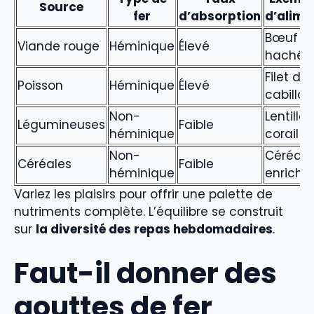
Source
fer
d’absorption
d’alime
Bœuf
Viande rouge
Héminique
Élevé
haché
Filet de
Poisson
Héminique
Élevé
cabilla
Non-
Lentilles
Légumineuses
Faible
héminique
corail
Non-
Céréale
Céréales
Faible
héminique
enrichie
Variez les plaisirs pour offrir une palette de
nutriments complète. L’équilibre se construit
sur
la diversité des repas hebdomadaires
.
Faut-il donner des
gouttes de fer