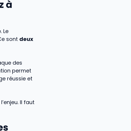
z à
. Le
 Ce sont
deux
raque des
pation permet
ge réussie et
enjeu. Il faut
es