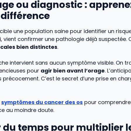
ge ou diagnostic : apprene
a différence
cible une population saine pour identifier un risque
ui, vient confirmer une pathologie déjà suspectée.
ales bien distinctes
.
he intervient sans aucun symptôme visible. On t
lencieuses pour
agir bien avant l’orage
. L’antici
us précocement. C’est le secret d’une prise en char
s
symptômes du cancer des os
pour comprendre l’
ace au moindre doute.
du temps pour multiplier l