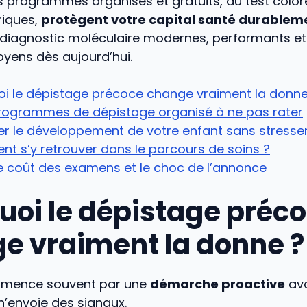
programmes organisés et gratuits, du test color
riques,
protègent votre capital santé durablem
e diagnostic moléculaire modernes, performants et
toyens dès aujourd’hui.
oi le dépistage précoce change vraiment la donne
programmes de dépistage organisé à ne pas rater
ler le développement de votre enfant sans stresse
 s’y retrouver dans le parcours de soins ?
e coût des examens et le choc de l’annonce
uoi le dépistage préc
e vraiment la donne ?
mmence souvent par une
démarche proactive
av
n’envoie des signaux.