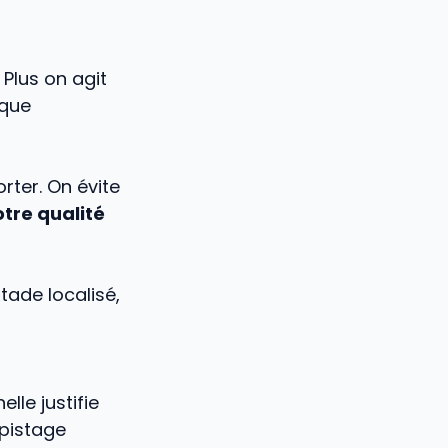
. Plus on agit
ique
rter. On évite
tre qualité
tade localisé,
lle justifie
épistage