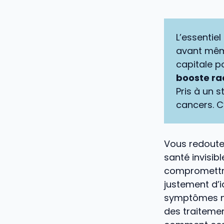
L’essentiel 
avant même
capitale p
booste ra
Pris à un s
cancers. C
Vous redoute
santé invisib
compromettre
justement d’
symptômes n’
des traitemen