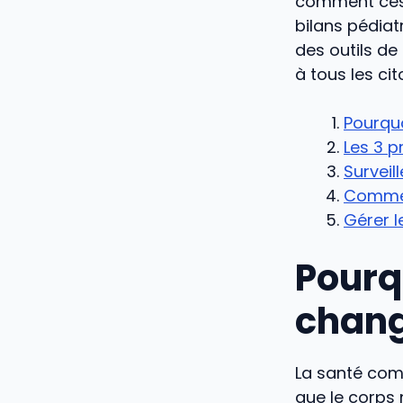
comment ces 
bilans pédiat
des outils d
à tous les ci
Pourqu
Les 3 
Surveil
Comment
Gérer l
Pourq
chang
La santé co
que le corps 