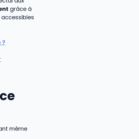
ectal aux
ent
grâce à
 accessibles
 ?
r
oce
ant même