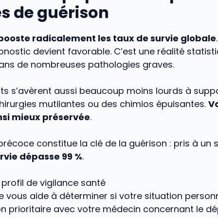
s de guérison
booste radicalement les taux de survie globale
ronostic devient favorable. C’est une réalité statist
ans de nombreuses pathologies graves.
ts s’avèrent aussi beaucoup moins lourds à suppo
hirurgies mutilantes ou des chimios épuisantes.
Vo
insi mieux préservée
.
précoce constitue la clé de la guérison : pris à un s
urvie dépasse 99 %
.
 profil de vigilance santé
e vous aide à déterminer si votre situation personne
n prioritaire avec votre médecin concernant le d