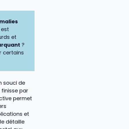
omalies
 est
urds et
arquant
?
 certains
n souci de
 finisse par
ctive permet
ers
ications et
e détaille