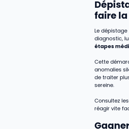
Dépista
faire l
Le dépistage 
diagnostic, l
étapes médic
Cette démarc
anomalies si
de traiter pl
sereine.
Consultez le
réagir vite f
Gagner 