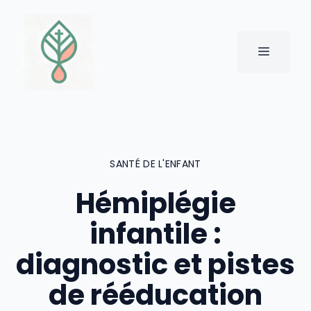
Aller
au
contenu
MENU
SANTÉ DE L'ENFANT
Hémiplégie
infantile :
diagnostic et pistes
de rééducation