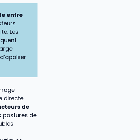
te entre
cteurs
té. Les
oquent
harge
 d’apaiser
erroge
e directe
acteurs de
s postures de
ubles