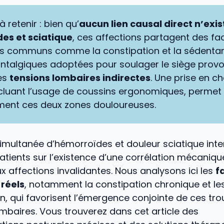
à retenir : bien qu’
aucun lien causal direct n’exis
es et sciatique
, ces affections partagent des fa
 communs comme la constipation et la sédentari
ntalgiques adoptées pour soulager le siège prov
es
tensions lombaires indirectes
. Une prise en c
ncluant l’usage de coussins ergonomiques, permet
ment ces deux zones douloureuses.
simultanée d’hémorroïdes et douleur sciatique int
atients sur l’existence d’une corrélation mécaniqu
x affections invalidantes. Nous analysons ici les
f
réels
, notamment la constipation chronique et le
, qui favorisent l’émergence conjointe de ces tro
ombaires. Vous trouverez dans cet article des