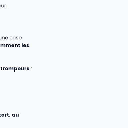
ur.
une crise
iemment les
trompeurs
:
tort, au