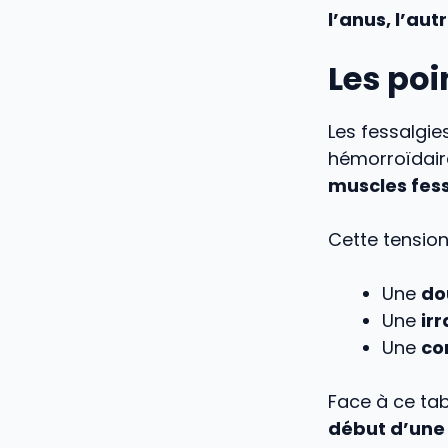
l’anus, l’au
Les poi
Les fessalgies
hémorroïdair
muscles fess
Cette tension
Une
do
Une
ir
Une
co
Face à ce tab
début d’une 