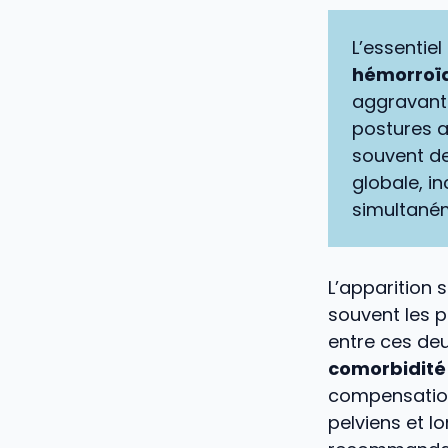
L’essentiel 
hémorroïd
aggravants
postures a
souvent d
globale, i
simultané
L’apparition 
souvent les p
entre ces deu
comorbidité 
compensation
pelviens et l