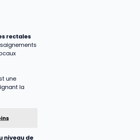
s rectales
s saignements
locaux
st une
ignant la
oins
u niveau de