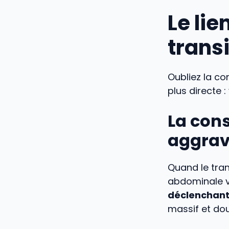
Le li
transi
Oubliez la co
plus directe :
La con
aggra
Quand le tran
abdominale v
déclenchant
massif et dou