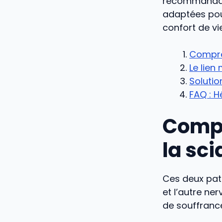
recommandati
adaptées pou
confort de vi
Compre
Le lien
Soluti
FAQ : H
Compr
la sci
Ces deux path
et l’autre ne
de souffranc