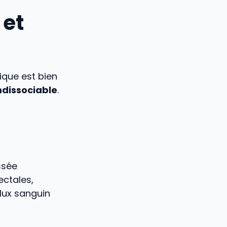
 et
ique est bien
ndissociable
.
ssée
ctales,
lux sanguin