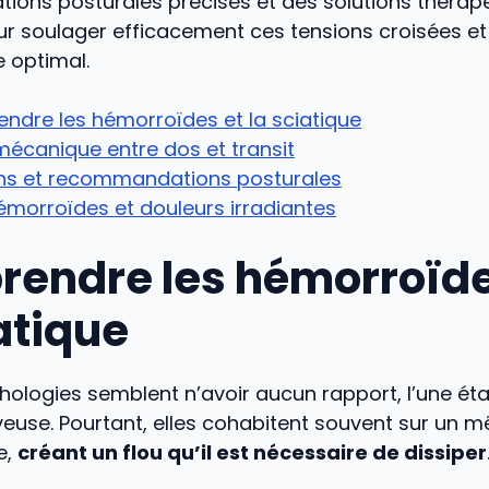
ons posturales précises et des solutions thérap
r soulager efficacement ces tensions croisées et
e optimal.
ndre les hémorroïdes et la sciatique
 mécanique entre dos et transit
ons et recommandations posturales
émorroïdes et douleurs irradiantes
endre les hémorroïde
atique
ologies semblent n’avoir aucun rapport, l’une éta
rveuse. Pourtant, elles cohabitent souvent sur un 
e,
créant un flou qu’il est nécessaire de dissiper