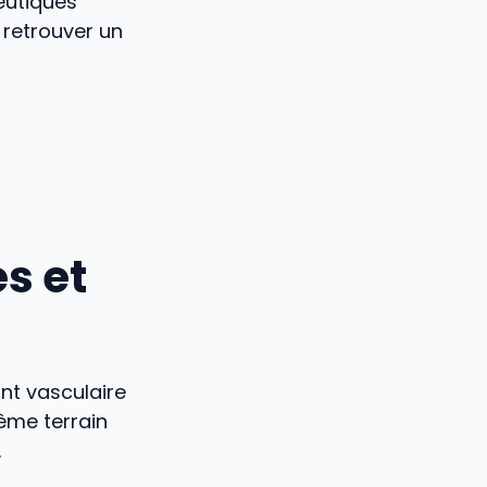
eutiques
 retrouver un
s et
nt vasculaire
même terrain
.