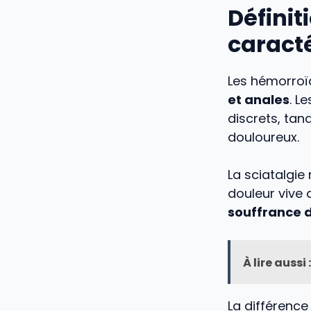
Défini
caracté
Les hémorroï
et anales
. L
discrets, ta
douloureux.
La sciatalgie
douleur vive 
souffrance 
À lire aussi :
La différence