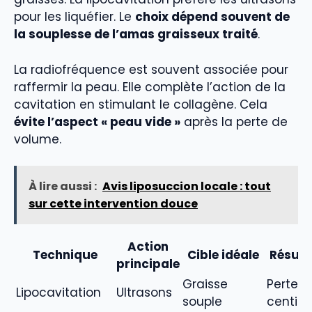
pour les liquéfier. Le
choix dépend souvent de
la souplesse de l’amas graisseux traité
.
La radiofréquence est souvent associée pour
raffermir la peau. Elle complète l’action de la
cavitation en stimulant le collagène. Cela
évite l’aspect « peau vide »
après la perte de
volume.
À lire aussi :
Avis liposuccion locale : tout
sur cette intervention douce
Action
Technique
Cible idéale
Résult
principale
Graisse
Perte d
Lipocavitation
Ultrasons
souple
centim