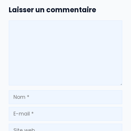
Laisser un commentaire
Commentaire
Nom
E-
mail
Site