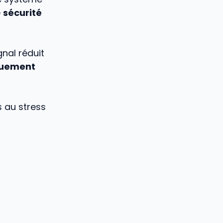
e
sécurité
gnal réduit
quement
s au stress