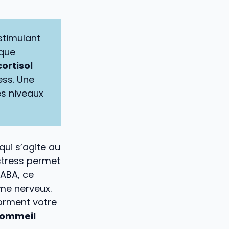
stimulant
ique
ortisol
ress. Une
s niveaux
ui s’agite au
stress permet
GABA, ce
ème nerveux.
orment votre
 sommeil