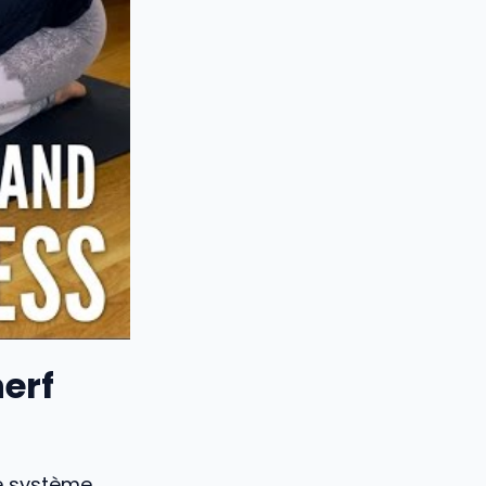
nerf
re système