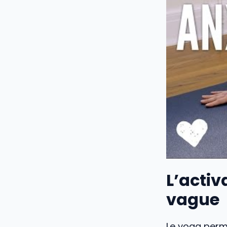
L’activ
vague
Le yoga perm