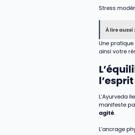
Stress modér
À lire aussi :
Une pratique 
ainsi votre r
L’équil
l’esprit
L’Ayurveda li
manifeste pa
agité
.
L’ancrage phy