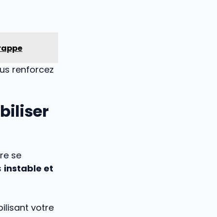
frappe
ous renforcez
biliser
re se
s
instable et
ilisant votre