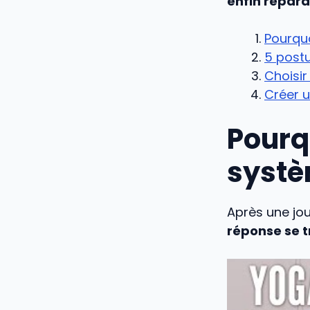
enfin répara
Pourquo
5 postu
Choisir
Créer u
Pourq
systè
Après une jou
réponse se t