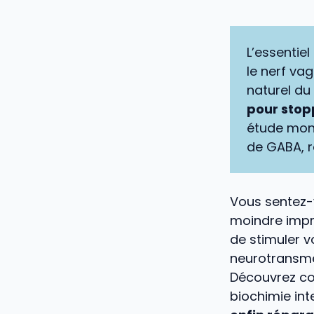
L’essentiel 
le nerf va
naturel du
pour stopp
étude mon
de GABA, r
Vous sentez-v
moindre impr
de stimuler v
neurotransmet
Découvrez co
biochimie in