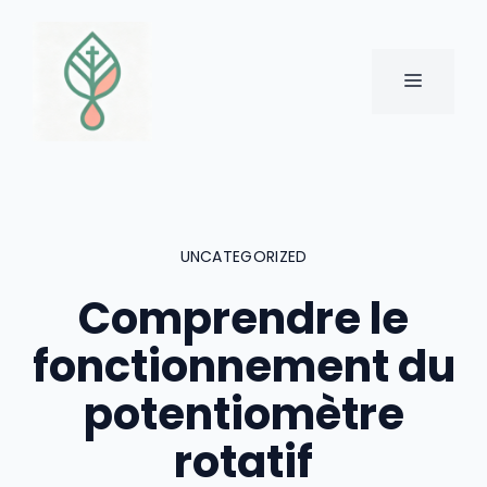
Aller
au
contenu
MENU
UNCATEGORIZED
Comprendre le
fonctionnement du
potentiomètre
rotatif