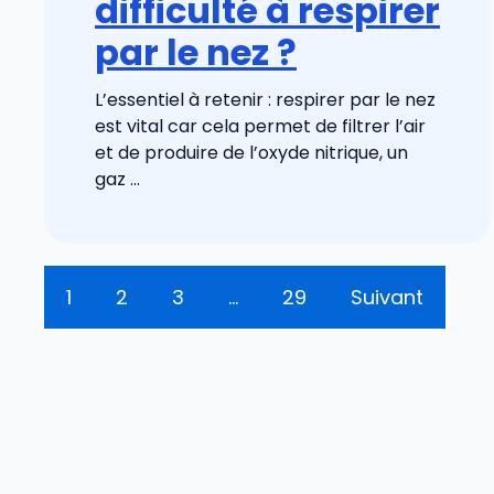
difficulté à respirer
par le nez ?
L’essentiel à retenir : respirer par le nez
est vital car cela permet de filtrer l’air
et de produire de l’oxyde nitrique, un
gaz ...
1
2
3
…
29
Suivant