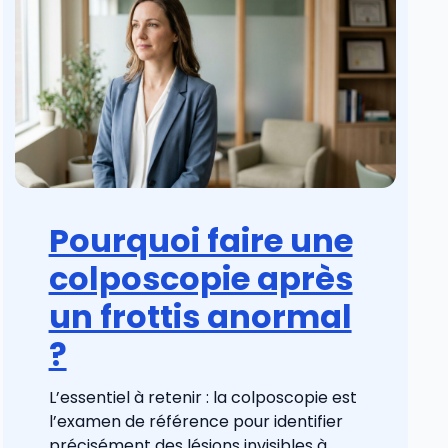
Pourquoi faire une
colposcopie après
un frottis anormal
?
L’essentiel à retenir : la colposcopie est
l’examen de référence pour identifier
précisément des lésions invisibles à