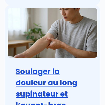
Soulager la
douleur au long
supinateur et