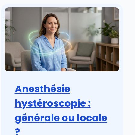
Anesthésie
hystéroscopie :
générale ou locale
?