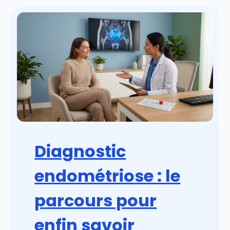
Diagnostic
endométriose : le
parcours pour
enfin savoir