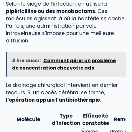
Selon le siège de l’infection, on utilise la
pipéricilline ou des monobactams
. Ces
molécules agissent là où la bactérie se cache.
Parfois, une administration par voie
intraveineuse s’impose pour une meilleure
diffusion.
À lire aussi :
Comment gérer un problème
de concentration chez votre ado
Le drainage chirurgical intervient en dernier
recours. Si un abcès cérébral se forme,
l’opération appuie l’antibiothérapie
.
Type
Efficacité
Molécule
Remar
d’infection
constatée
Élevée
Premièr