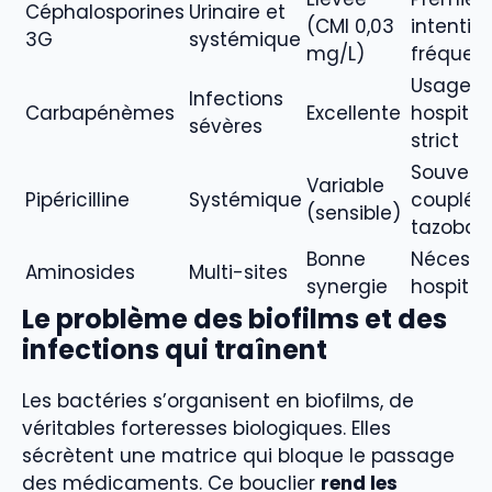
Céphalosporines
Urinaire et
(CMI 0,03
intentio
3G
systémique
mg/L)
fréquen
Usage
Infections
Carbapénèmes
Excellente
hospitali
sévères
strict
Souvent
Variable
Pipéricilline
Systémique
couplée
(sensible)
tazoba
Bonne
Nécessi
Aminosides
Multi-sites
synergie
hospital
Le problème des biofilms et des
infections qui traînent
Les bactéries s’organisent en biofilms, de
véritables forteresses biologiques. Elles
sécrètent une matrice qui bloque le passage
des médicaments. Ce bouclier
rend les